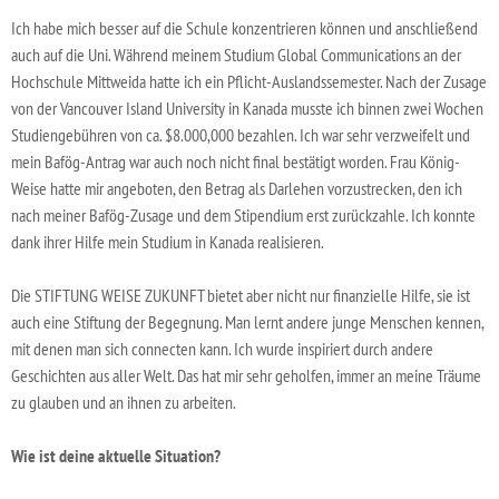
Ich habe mich besser auf die Schule konzentrieren können und anschließend
auch auf die Uni. Während meinem Studium Global Communications an der
Hochschule Mittweida hatte ich ein Pflicht-Auslandssemester. Nach der Zusage
von der Vancouver Island University in Kanada musste ich binnen zwei Wochen
Studiengebühren von ca. $8.000,000 bezahlen. Ich war sehr verzweifelt und
mein Bafög-Antrag war auch noch nicht final bestätigt worden. Frau König-
Weise hatte mir angeboten, den Betrag als Darlehen vorzustrecken, den ich
nach meiner Bafög-Zusage und dem Stipendium erst zurückzahle. Ich konnte
dank ihrer Hilfe mein Studium in Kanada realisieren.
Die STIFTUNG WEISE ZUKUNFT bietet aber nicht nur finanzielle Hilfe, sie ist
auch eine Stiftung der Begegnung. Man lernt andere junge Menschen kennen,
mit denen man sich connecten kann. Ich wurde inspiriert durch andere
Geschichten aus aller Welt. Das hat mir sehr geholfen, immer an meine Träume
zu glauben und an ihnen zu arbeiten.
Wie ist deine aktuelle Situation?