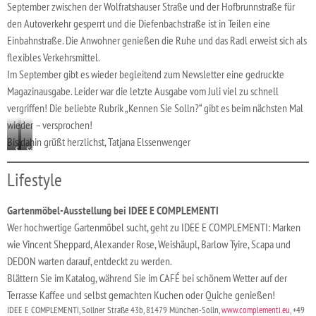
September zwischen der Wolfratshauser Straße und der Hofbrunnstraße für
den Autoverkehr gesperrt und die Diefenbachstraße ist in Teilen eine
Einbahnstraße. Die Anwohner genießen die Ruhe und das Radl erweist sich als
flexibles Verkehrsmittel.
Im September gibt es wieder begleitend zum Newsletter eine gedruckte
Magazinausgabe. Leider war die letzte Ausgabe vom Juli viel zu schnell
vergriffen! Die beliebte Rubrik „Kennen Sie Solln?“ gibt es beim nächsten Mal
wieder – versprochen!
Bis dahin grüßt herzlichst, Tatjana Elssenwenger
Schultheiß-
Sollner
und
Straße:
Lifestyle
Nebenstraßen:
in
Belagserneuerung
Teilen
Komplettsperrung
Gartenmöbel-Ausstellung bei IDEE E COMPLEMENTI
wg.
Straßenumbaus
Wer hochwertige Gartenmöbel sucht, geht zu IDEE E COMPLEMENTI: Marken
wie Vincent Sheppard, Alexander Rose, Weishäupl, Barlow Tyire, Scapa und
DEDON warten darauf, entdeckt zu werden.
Blättern Sie im Katalog, während Sie im CAFÉ bei schönem Wetter auf der
Terrasse Kaffee und selbst gemachten Kuchen oder Quiche genießen!
IDEE E COMPLEMENTI, Sollner Straße 43b, 81479 München-Solln,
www.complementi.eu
, +49