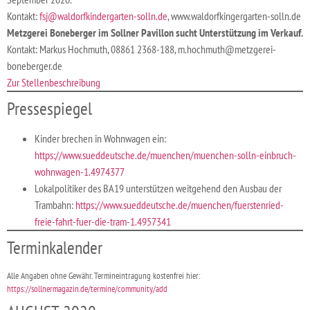
Kontakt:
fsj@waldorfkindergarten-solln.de
, www.waldorfkingergarten-solln.de
Metzgerei Boneberger im Sollner Pavillon sucht Unterstützung im Verkauf.
Kontakt: Markus Hochmuth, 08861 2368-188, m.hochmuth@metzgerei-
boneberger.de
Zur Stellenbeschreibung
Pressespiegel
Kinder brechen in Wohnwagen ein:
https://www.sueddeutsche.de/muenchen/muenchen-solln-einbruch-
wohnwagen-1.4974377
Lokalpolitiker des BA19 unterstützen weitgehend den Ausbau der
Trambahn:
https://www.sueddeutsche.de/muenchen/fuerstenried-
freie-fahrt-fuer-die-tram-1.4957341
Terminkalender
Alle Angaben ohne Gewähr. Termineintragung kostenfrei hier:
https://sollnermagazin.de/termine/community/add