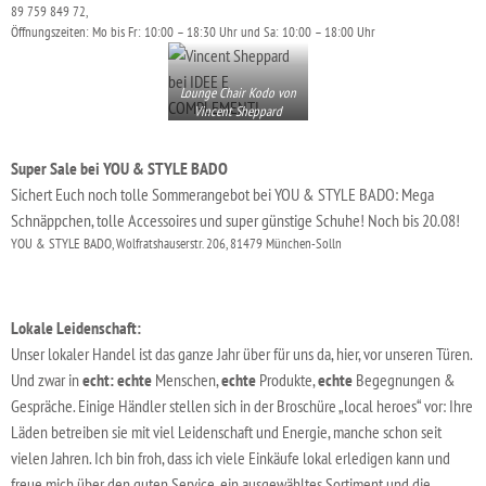
89 759 849 72,
Öffnungszeiten: Mo bis Fr: 10:00 – 18:30 Uhr und Sa: 10:00 – 18:00 Uhr
Lounge Chair Kodo von
Vincent Sheppard
Super Sale bei YOU & STYLE BADO
Sichert Euch noch tolle Sommerangebot bei YOU & STYLE BADO: Mega
Schnäppchen, tolle Accessoires und super günstige Schuhe! Noch bis 20.08!
YOU & STYLE BADO, Wolfratshauserstr. 206, 81479 München-Solln
Lokale Leidenschaft:
Unser lokaler Handel ist das ganze Jahr über für uns da, hier, vor unseren Türen.
Und zwar in
echt:
echte
Menschen,
echte
Produkte,
echte
Begegnungen &
Gespräche. Einige Händler stellen sich in der Broschüre „local heroes“ vor: Ihre
Läden betreiben sie mit viel Leidenschaft und Energie, manche schon seit
vielen Jahren. Ich bin froh, dass ich viele Einkäufe lokal erledigen kann und
freue mich über den guten Service, ein ausgewähltes Sortiment und die