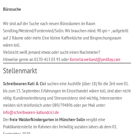
Bürosuche
Wir sind auf der Suche nach neuen Büroräumen im Raum
Sendling/Westend/Forstenried/Solln. Wir brauchen mind. 90 qm + , aufgeteilt
auf 2 Räume oder mehr. Eine kleine Kaffeeküche und Besprechungsraum
wären toll.
Vielleicht weiß jemand etwas oder sucht einen Nachmieter?
Hinweise gerne an 0170-413 03 93 oder
Kornelia.weiland@pedilay.care
Stellenmarkt
Schreibwaren Kati & Cici
suchen eine Aushilfe (über 18) für die Zeit vom 01.
bis zum 15. September. Erfahrungen im Einzelhandel wären toll, sind aber nicht
nötig: Kundenorientierung und Stressresistenz sind wichtig. Interessenten
melden sich telefonisch unter 089/794896 oder per Mail unter:
info@schreibwaren-katiundcici.de
Der
freie Waldorfkindergarten in München-Solln
vergibt eine
Praktikantenstelle im Rahmen des freiwillig sozialen Jahres ab dem 01.
September 2020.