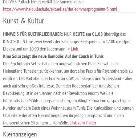
Die VHS Pullach bietet vielfältige Sommerkurse:
https://www.vhs-pullach.de/aktuelles/das-sommerprogramm-3.html
Kunst & Kultur
HINWEIS FÜR KULTURLIEBHABER:
NUR
HEUTE am 01.08
überträgt das
KINO SOLLN Live zwei Events der Salzburger Festspiele: um 17:00 die Oper
Elektra und um 20:00 den Jedermann ->
Link
Kino Solln zeigt die neue Komödie: Auf der Couch in Tunis
Die Psychologin Selma hat einen ungewöhnlichen Plan: Sie will in ihr
Heimatland Tunesien zurückkehren, um dort eine Praxis für Psychotherapie zu
eröffnen. Das Vorhaben der Französin stößt auf Skepsis und Widerstand – aber
auch auf sehr großes Interesse. Denn der Redebedarf der tunesischen
Bevölkerung ist in den Jahren nach der Revolution enorm. Weil die
bürokratischen Mühlen langsam mahlen, empfängt Selma ihre gesprächigen
Kunden auf dem Dach eines Wohnhauses in Tunis. Die Kuriositäten und bunten
Charaktere der alten Heimat begegnen ihr jedoch längst nicht nur in den
therapeutischen Sitzungen … Komödie.
Link zum Trailer
Kleinanzeigen