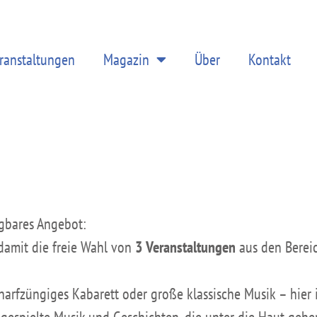
ranstaltungen
Magazin
Über
Kontakt
gbares Angebot:
amit die freie Wahl von
3 Veranstaltungen
aus den Bere
rfzüngiges Kabarett oder große klassische Musik – hier is
gespielte Musik und Geschichten, die unter die Haut gehe