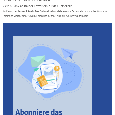
Vielen Dank an Rainer Köfferlein für das Rätselbild!
Auflösung des letzten Rätsels: Das Grabmal haben viele erkannt. Es handelt sich um das Grab von
Ferdinand Weisheitinger (Weiß Ferdl) und befindet sich am Sollner Waldfriedhof.
Abonniere das