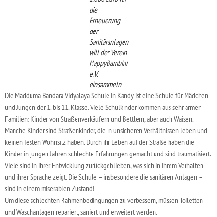
die
Erneuerung
der
Sanitäranlagen
will der Verein
HappyBambini
e.V.
einsammeln
Die Madduma Bandara Vidyalaya Schule in Kandy ist eine Schule für Mädchen
und Jungen der 1. bis 11. Klasse. Viele Schulkinder kommen aus sehr armen
Familien: Kinder von Straßenverkäufern und Bettlern, aber auch Waisen.
Manche Kinder sind Straßenkinder, die in unsicheren Verhältnissen leben und
keinen festen Wohnsitz haben. Durch ihr Leben auf der Straße haben die
Kinder in jungen Jahren schlechte Erfahrungen gemacht und sind traumatisiert.
Viele sind in ihrer Entwicklung zurückgeblieben, was sich in ihrem Verhalten
und ihrer Sprache zeigt. Die Schule – insbesondere die sanitären Anlagen –
sind in einem miserablen Zustand!
Um diese schlechten Rahmenbedingungen zu verbessern, müssen Toiletten-
und Waschanlagen repariert, saniert und erweitert werden.