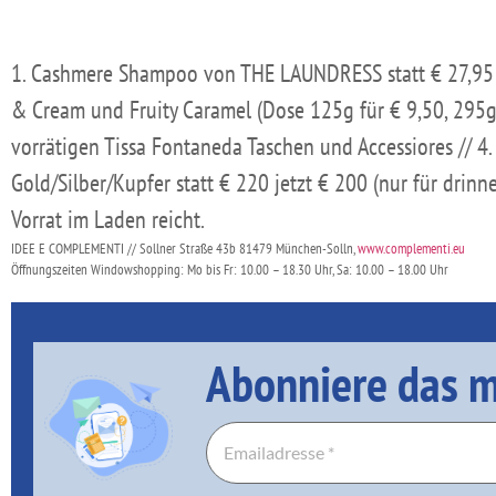
1. Cashmere Shampoo von THE LAUNDRESS statt € 27,95 nu
& Cream und Fruity Caramel (Dose 125g für € 9,50, 295g 
vorrätigen Tissa Fontaneda Taschen und Accessiores // 4
Gold/Silber/Kupfer statt € 220 jetzt € 200 (nur für drin
Vorrat im Laden reicht.
IDEE E COMPLEMENTI // Sollner Straße 43b 81479 München-Solln,
www.complementi.eu
Öffnungszeiten Windowshopping: Mo bis Fr: 10.00 – 18.30 Uhr, Sa: 10.00 – 18.00 Uhr
Abonniere das m