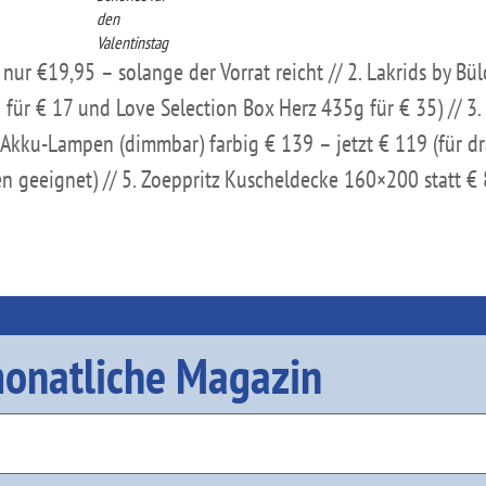
den
Valentinstag
r €19,95 – solange der Vorrat reicht // 2. Lakrids by Bü
für € 17 und Love Selection Box Herz 435g für € 35) // 3.
. Akku-Lampen (dimmbar) farbig € 139 – jetzt € 119 (für d
nen geeignet) // 5. Zoeppritz Kuscheldecke 160×200 statt €
onatliche Magazin