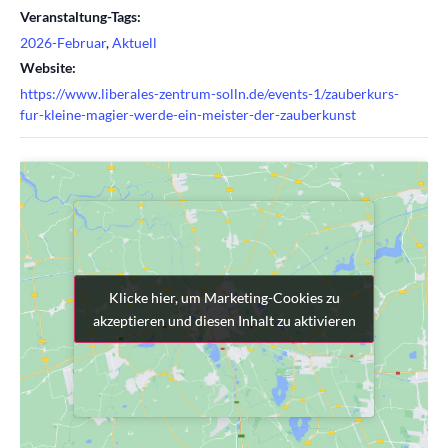
Veranstaltung-Tags:
2026-Februar
,
Aktuell
Website:
https://www.liberales-zentrum-solln.de/events-1/zauberkurs-
fur-kleine-magier-werde-ein-meister-der-zauberkunst
Klicke hier, um Marketing-Cookies zu
Klicke hier, um Marketing-Cookies zu
akzeptieren und diesen Inhalt zu aktivieren
akzeptieren und diesen Inhalt zu aktivieren