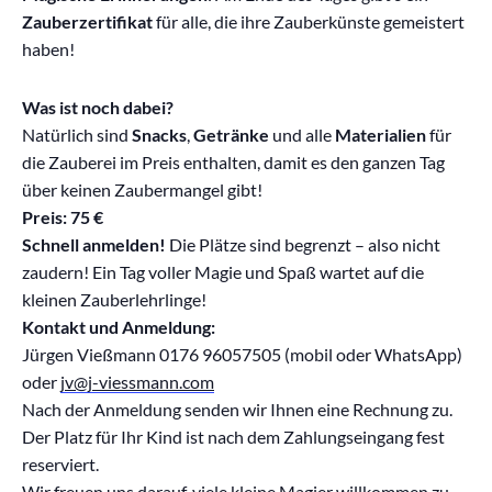
Zauberzertifikat
für alle, die ihre Zauberkünste gemeistert
haben!
Was ist noch dabei?
Natürlich sind
Snacks
,
Getränke
und alle
Materialien
für
die Zauberei im Preis enthalten, damit es den ganzen Tag
über keinen Zaubermangel gibt!
Preis: 75 €
Schnell anmelden!
Die Plätze sind begrenzt – also nicht
zaudern! Ein Tag voller Magie und Spaß wartet auf die
kleinen Zauberlehrlinge!
Kontakt und Anmeldung:
Jürgen Vießmann 0176 96057505 (mobil oder WhatsApp)
oder
jv@j-viessmann.com
Nach der Anmeldung senden wir Ihnen eine Rechnung zu.
Der Platz für Ihr Kind ist nach dem Zahlungseingang fest
reserviert.
Wir freuen uns darauf, viele kleine Magier willkommen zu