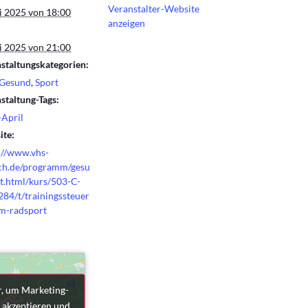
Veranstalter-Website
i 2025 von 18:00
anzeigen
i 2025 von 21:00
staltungskategorien:
 Gesund
,
Sport
staltung-Tags:
April
te:
://www.vhs-
ch.de/programm/gesu
t.html/kurs/503-C-
84/t/trainingssteuer
m-radsport
r, um Marketing-
r, um Marketing-
 akzeptieren und
 akzeptieren und