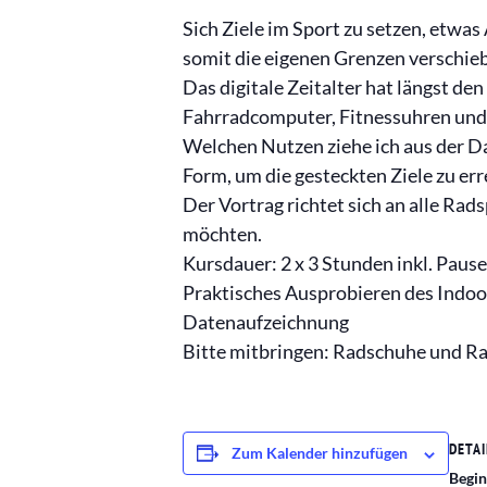
Sich Ziele im Sport zu setzen, etwa
somit die eigenen Grenzen verschie
Das digitale Zeitalter hat längst de
Fahrradcomputer, Fitnessuhren und 
Welchen Nutzen ziehe ich aus der Da
Form, um die gesteckten Ziele zu err
Der Vortrag richtet sich an alle Rad
möchten.
Kursdauer: 2 x 3 Stunden inkl. Paus
Praktisches Ausprobieren des Indoo
Datenaufzeichnung
Bitte mitbringen: Radschuhe und Rad
DETAI
Zum Kalender hinzufügen
Begin