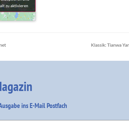
alt zu aktivieren
alt zu aktivieren
net
Klassik: Tianwa Yan
agazin
 Ausgabe ins E-Mail Postfach