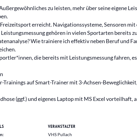
s Außergewöhnliches zu leisten, mehr über seine eigene Lei
ben.
n Freizeitsport erreicht. Navigationssysteme, Sensoren mit
Leistungsmessung gehören in vielen Sportarten bereits z
tenanalyse? Wie trainiere ich effektiv neben Beruf und Fa
eichen.
sportler*innen, die bereits mit Leistungsmessung fahren, e
en
r-Trainings auf Smart-Trainer mit 3-Achsen-Beweglichkei
hose (ggf.) und eigenes Laptop mit MS Excel vorteilhaft, a
LS
VERANSTALTER
n:
VHS Pullach