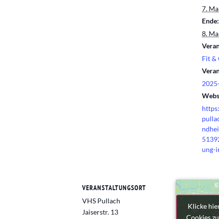
7. Ma
Ende:
8. Ma
Veran
Fit &
Veran
2025-
Websi
https
pulla
ndhei
51392
ung-i
VERANSTALTUNGSORT
VHS Pullach
Klicke hie
Klicke hie
Jaiserstr. 13
Cookies zu
Cookies zu