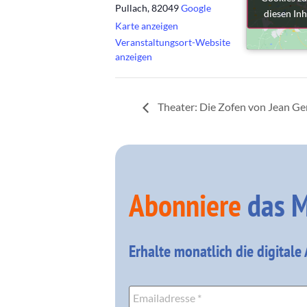
Pullach
,
82049
Google
diesen Inh
diesen Inh
Karte anzeigen
Veranstaltungsort-Website
anzeigen
Theater: Die Zofen von Jean Ge
Abonniere
das M
Erhalte monatlich die digitale