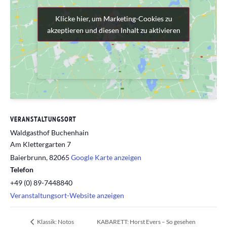
Klicke hier, um Marketing-Cookies zu
Klicke hier, um Marketing-Cookies zu
akzeptieren und diesen Inhalt zu aktivieren
akzeptieren und diesen Inhalt zu aktivieren
VERANSTALTUNGSORT
Waldgasthof Buchenhain
Am Klettergarten 7
Baierbrunn
,
82065
Google Karte anzeigen
Telefon
+49 (0) 89-7448840
Veranstaltungsort-Website anzeigen
KABARETT: Horst Evers – So gesehen
Klassik: Notos