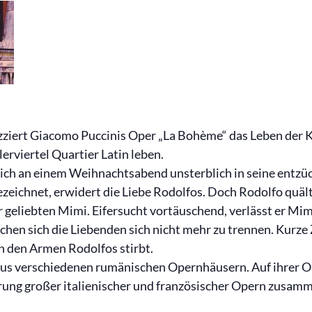
zziert Giacomo Puccinis Oper „La Bohème“ das Leben der K
erviertel Quartier Latin leben.
 sich an einem Weihnachtsabend unsterblich in seine ent
zeichnet, erwidert die Liebe Rodolfos. Doch Rodolfo quäl
 geliebten Mimi. Eifersucht vortäuschend, verlässt er Mi
chen sich die Liebenden sich nicht mehr zu trennen. Kurze 
 in den Armen Rodolfos stirbt.
aus verschiedenen rumänischen Opernhäusern. Auf ihrer
erung großer italienischer und französischer Opern zusa