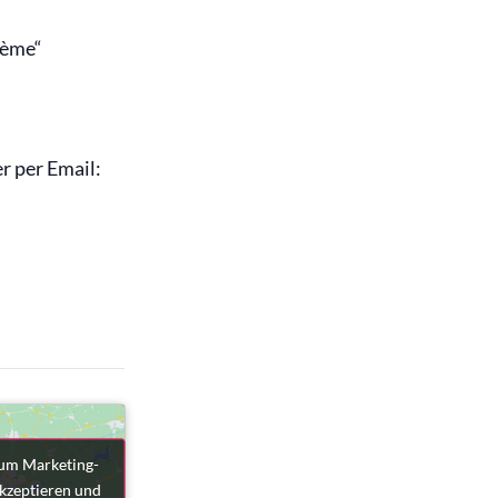
hème“
r per Email:
, um Marketing-
, um Marketing-
kzeptieren und
kzeptieren und