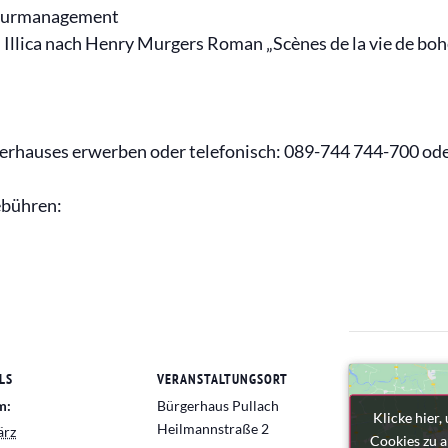
lturmanagement
 Illica nach Henry Murgers Roman „Scènes de la vie de bo
gerhauses erwerben oder telefonisch: 089-744 744-700 ode
ebühren:
LS
VERANSTALTUNGSORT
m:
Bürgerhaus Pullach
Klicke hier
Klicke hier
Heilmannstraße 2
ärz
Cookies zu a
Cookies zu a