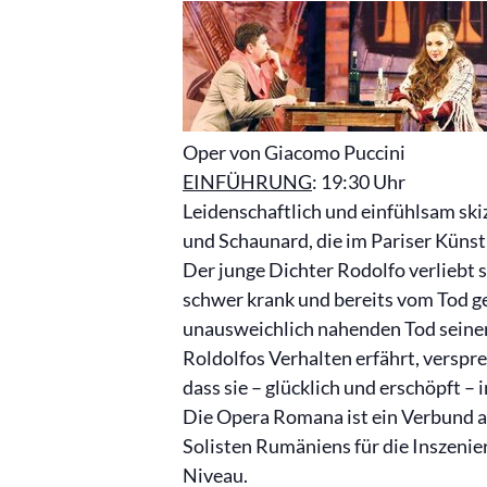
Oper von Giacomo Puccini
EINFÜHRUNG
: 19:30 Uhr
Leidenschaftlich und einfühlsam ski
und Schaunard, die im Pariser Künstl
Der junge Dichter Rodolfo verliebt
schwer krank und bereits vom Tod ge
unausweichlich nahenden Tod seiner
Roldolfos Verhalten erfährt, verspre
dass sie – glücklich und erschöpft –
Die Opera Romana ist ein Verbund 
Solisten Rumäniens für die Inszeni
Niveau.