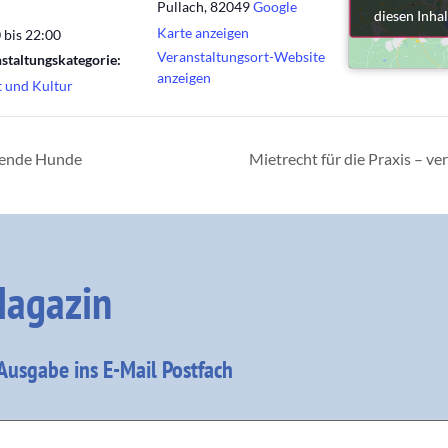
Pullach
,
82049
Google
diesen Inhal
diesen Inhal
Karte anzeigen
 bis 22:00
Veranstaltungsort-Website
staltungskategorie:
anzeigen
 und Kultur
afende Hunde
Mietrecht für die Praxis – ve
agazin
 Ausgabe ins E-Mail Postfach