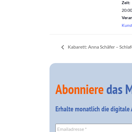
Zeit:
20:00
Veran
Kunst
Kabarett: Anna Schäfer – Schl
Abonniere
das M
Erhalte monatlich die digitale