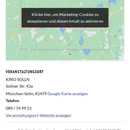
Klicke hier, um Marketing-Cookies zu
Klicke hier, um Marketing-Cookies zu
akzeptieren und diesen Inhalt zu aktivieren
akzeptieren und diesen Inhalt zu aktivieren
VERANSTALTUNGSORT
KINO SOLLN
Sollner Str. 43a
München-Solln
,
81479
Google Karte anzeigen
Telefon
089 / 74 99 21
Veranstaltungsort-Website anzeigen