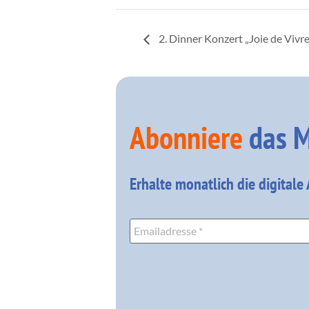
2. Dinner Konzert „Joie de Viv
Abonniere
das M
Erhalte monatlich die digitale