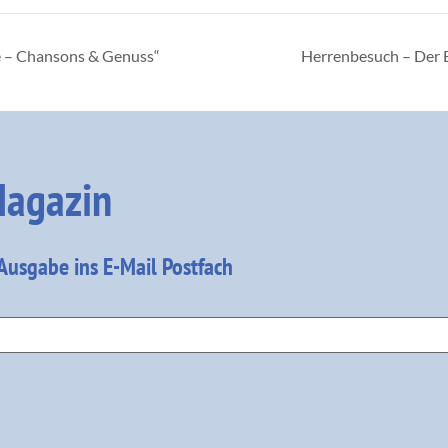
re – Chansons & Genuss“
Herrenbesuch – Der
agazin
 Ausgabe ins E-Mail Postfach