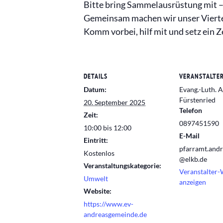
Bitte bring Sammelausrüstung mit 
Gemeinsam machen wir unser Viertel
Komm vorbei, hilf mit und setz ein
DETAILS
VERANSTALTE
Datum:
Evang.-Luth. 
Fürstenried
20. September 2025
Telefon
Zeit:
0897451590
10:00 bis 12:00
E-Mail
Eintritt:
pfarramt.andr
Kostenlos
@elkb.de
Veranstaltungskategorie:
Veranstalter-
Umwelt
anzeigen
Website:
https://www.ev-
andreasgemeinde.de