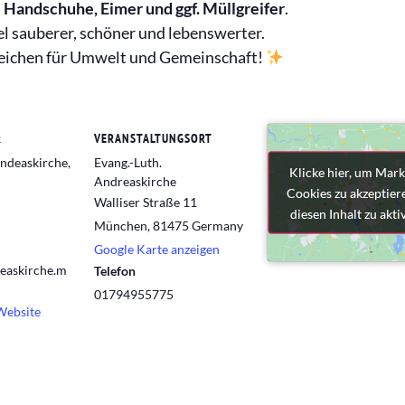
–
Handschuhe, Eimer und ggf. Müllgreifer
.
 sauberer, schöner und lebenswerter.
 Zeichen für Umwelt und Gemeinschaft!
R
VERANSTALTUNGSORT
Andeaskirche,
Evang.-Luth.
Klicke hier, um Mark
Klicke hier, um Mark
Andreaskirche
Cookies zu akzeptier
Cookies zu akzeptier
Walliser Straße 11
diesen Inhalt zu akti
diesen Inhalt zu akti
München
,
81475
Germany
Google Karte anzeigen
easkirche.m
Telefon
01794955775
Website