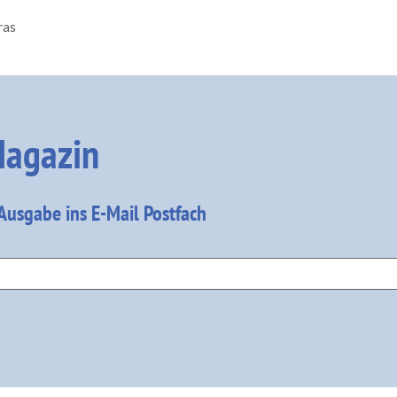
ras
agazin
 Ausgabe ins E-Mail Postfach