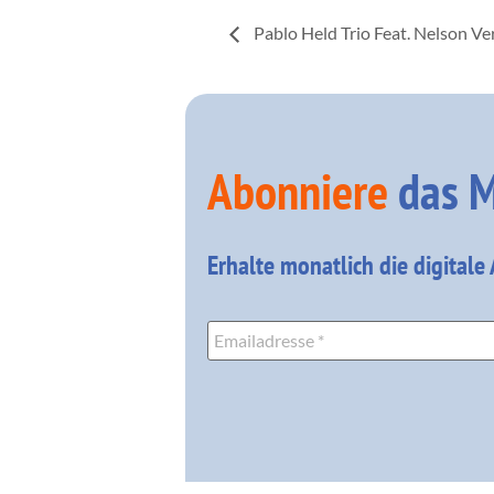
Pablo Held Trio Feat. Nelson Ve
Abonniere
das M
Erhalte monatlich die digitale