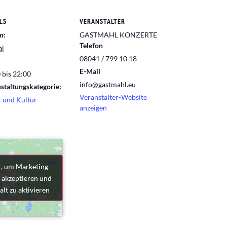
LS
VERANSTALTER
m:
GASTMAHL KONZERTE
Telefon
ai
08041 / 799 10 18
E-Mail
 bis 22:00
info@gastmahl.eu
staltungskategorie:
Veranstalter-Website
 und Kultur
anzeigen
r, um Marketing-
r, um Marketing-
 akzeptieren und
 akzeptieren und
alt zu aktivieren
alt zu aktivieren