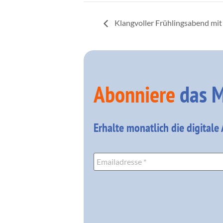
Klangvoller Frühlingsabend mi
Abonniere
das M
Erhalte monatlich die digitale