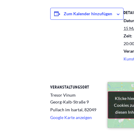
DETAI
Zum Kalender hinzufügen
Datu
15 M
Zeit:
20:00
Veran
Kunst
VERANSTALTUNGSORT
Tresor Vinum
Klicke hie
Klicke hie
Georg-Kalb-Straße 9
Cookies zu
Cookies zu
Pullach im Isartal
,
82049
diesen Inh
diesen Inh
Google Karte anzeigen