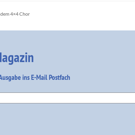
t dem 4×4 Chor
agazin
 Ausgabe ins E-Mail Postfach