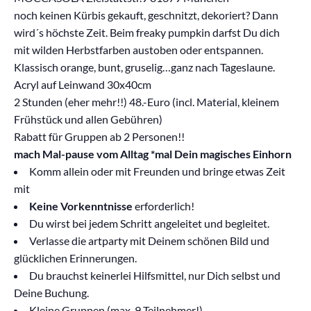
noch keinen Kürbis gekauft, geschnitzt, dekoriert? Dann
wird´s höchste Zeit. Beim freaky pumpkin darfst Du dich
mit wilden Herbstfarben austoben oder ent
spannen.
Klassisch orange, bunt, gruselig…ganz nach Tageslaune.
Acryl auf Leinwand 30x40cm
2 Stunden (eher mehr!!) 48.-Euro (incl. Material, kleinem
Frühstück und allen Gebühren)
Rabatt für Gruppen ab 2 Personen!!
mach Mal-pause vom Alltag *mal Dein magisches Einhorn
Komm allein oder mit Freunden und bringe etwas Zeit
mit
Keine
Vorkenntnisse
erforderlich!
Du wirst bei jedem Schritt angeleitet und begleitet.
Verlasse die artparty mit Deinem schönen Bild und
glücklichen Erinnerungen.
Du brauchst keinerlei Hilfsmittel, nur Dich selbst und
Deine Buchung.
Kleine Gruppen (max. 9 Teilnehmer!)