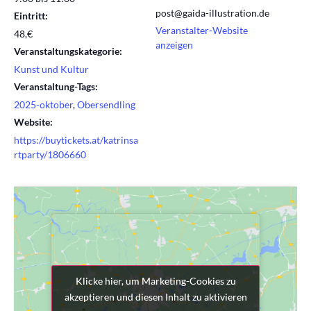
post@gaida-illustration.de
Eintritt:
Veranstalter-Website
48,€
anzeigen
Veranstaltungskategorie:
Kunst und Kultur
Veranstaltung-Tags:
2025-oktober
,
Obersendling
Website:
https://buytickets.at/katrinsa
rtparty/1806660
Klicke hier, um Marketing-Cookies zu
Klicke hier, um Marketing-Cookies zu
akzeptieren und diesen Inhalt zu aktivieren
akzeptieren und diesen Inhalt zu aktivieren