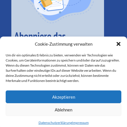
Abonniere das
monatliche Magazin
Cookie-Zustimmung verwalten
Um dir ein optimales Erlebnis zu bieten, verwenden wir Technologien wie
Cookies, um Geräteinformationen zu speichern und/oder darauf zuzugreifen.
Wenn du diesen Technologien zustimmst, können wir Daten wie das
Surfverhalten oder eindeutige IDs auf dieser Website verarbeiten. Wenn du
deine Zustimmung nicht erteilst oder zurückziehst, können bestimmte
Merkmale und Funktionen beeinträchtigt werden.
Akzeptieren
Ablehnen
SEIT 2016 FÜR LOKALE BELANGE IM MÜNCHNER SÜDEN DA
Datenschutzerklärung
Impressum