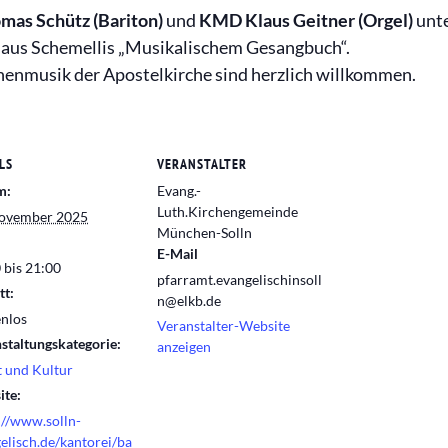
mas Schütz (Bariton)
und
KMD Klaus Geitner (Orgel)
unte
 aus Schemellis „Musikalischem Gesangbuch“.
rchenmusik der Apostelkirche sind herzlich willkommen.
LS
VERANSTALTER
m:
Evang.-
Luth.Kirchengemeinde
November 2025
München-Solln
E-Mail
 bis 21:00
pfarramt.evangelischinsoll
tt:
n@elkb.de
nlos
Veranstalter-Website
staltungskategorie:
anzeigen
 und Kultur
te:
://www.solln-
elisch.de/kantorei/ba