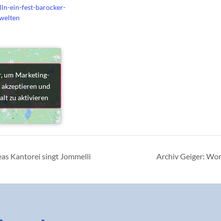
lln-ein-fest-barocker-
welten
r, um Marketing-
r, um Marketing-
 akzeptieren und
 akzeptieren und
alt zu aktivieren
alt zu aktivieren
s Kantorei singt Jommelli
Archiv Geiger: Wo