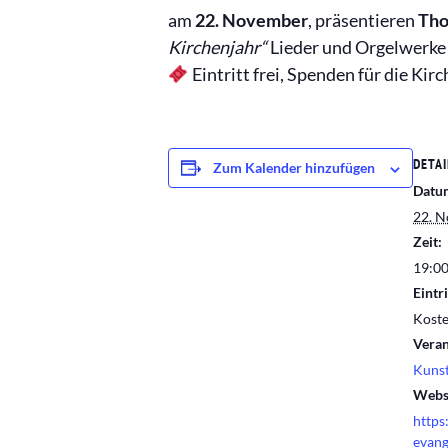
am
22. November
, präsentieren
Tho
Kirchenjahr“
Lieder und Orgelwerke
Eintritt frei, Spenden für die Ki
DETAI
Zum Kalender hinzufügen
Datu
22. 
Zeit:
19:00
Eintri
Koste
Veran
Kunst
Websi
https
evang