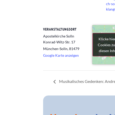
ch-so
klang
VERANSTALTUNGSORT
Apostelkirche Solln
Klicke hie
Klicke hie
Konrad-Witz-Str. 17
Cookies zu
Cookies zu
München-Solln
,
81479
diesen Inh
diesen Inh
Google Karte anzeigen
Musikalisches Gedenken: Andrea