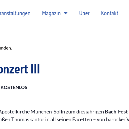
ranstaltungen
Magazin
Über
Kontakt
unden.
nzert III
KOSTENLOS
 Apostelkirche München-Solln zum diesjährigen
Bach-Fest 
en Thomaskantor in all seinen Facetten – von barocker Vi