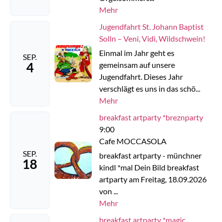
Mehr
Jugendfahrt St. Johann Baptist
Solln – Veni, Vidi, Wildschwein!
Einmal im Jahr geht es
SEP.
4
gemeinsam auf unsere
Jugendfahrt. Dieses Jahr
verschlägt es uns in das schö...
Mehr
breakfast artparty *breznparty
9:00
Cafe MOCCASOLA
SEP.
breakfast artparty - münchner
18
kindl *mal Dein Bild breakfast
artparty am Freitag, 18.09.2026
von ...
Mehr
breakfast artparty *magic