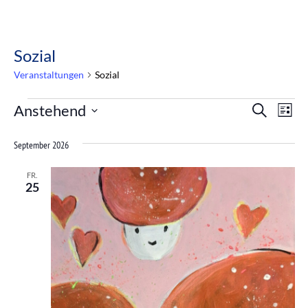
Sozial
Veranstaltungen
Sozial
Veranstal
Vera
Anstehend
Suche
Liste
Datum
Suche
Ansi
wählen.
September 2026
und
Navi
Ansichten
FR.
25
Navigatio