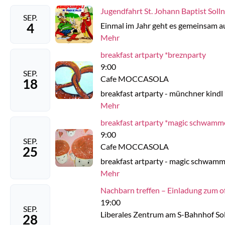
Jugendfahrt St. Johann Baptist Solln
SEP.
4
Einmal im Jahr geht es gemeinsam auf
Mehr
breakfast artparty *breznparty
9:00
SEP.
Cafe MOCCASOLA
18
breakfast artparty - münchner kindl 
Mehr
breakfast artparty *magic schwamme
9:00
SEP.
Cafe MOCCASOLA
25
breakfast artparty - magic schwamme
Mehr
Nachbarn treffen – Einladung zum o
19:00
SEP.
Liberales Zentrum am S-Bahnhof So
28