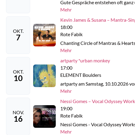
Gute Gespräche entstehen oft ganz u
Mehr
Kevin James & Susana – Mantra-Sing
18:00
OKT.
Rote Fabik
7
Chanting Circle of Mantras & Heart
Mehr
artparty *urban monkey
17:00
OKT.
ELEMENT Boulders
10
artparty am Samstag, 10.10.2026 vo
Mehr
Nessi Gomes – Vocal Odyssey Wor
19:00
NOV.
Rote Fabik
16
Nessi Gomes - Vocal Odyssey Worksh
Mehr