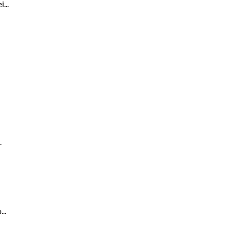
...
.
..