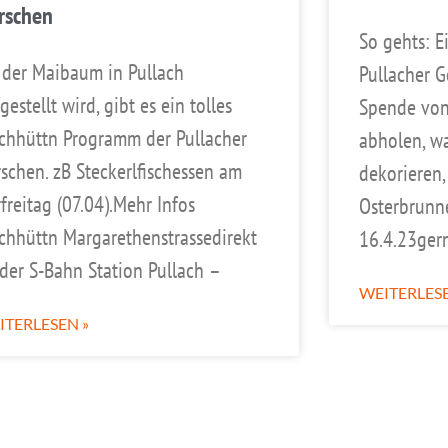
rschen
So gehts: E
 der Maibaum in Pullach
Pullacher 
gestellt wird, gibt es ein tolles
Spende von
chhüttn Programm der Pullacher
abholen, w
schen. zB Steckerlfischessen am
dekorieren,
freitag (07.04).Mehr Infos
Osterbrunn
chhüttn Margarethenstrassedirekt
16.4.23ger
der S-Bahn Station Pullach –
WEITERLESE
ITERLESEN »