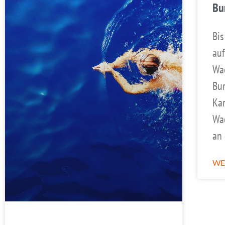
Bu
Bis
auf
Wa
Bur
Kar
Wa
an 
WE